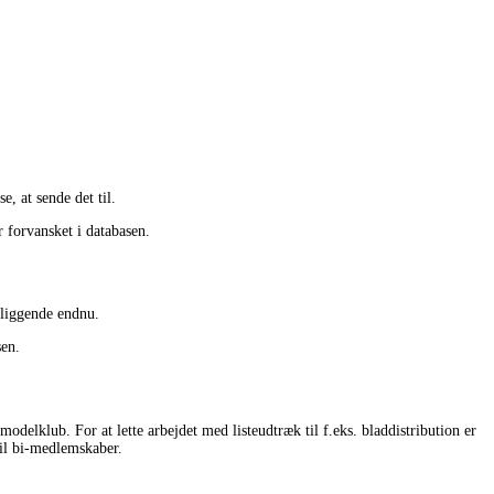
, at sende det til.
 forvansket i databasen.
 liggende endnu.
sen.
delklub. For at lette arbejdet med listeudtræk til f.eks. bladdistribution er
il bi-medlemskaber.