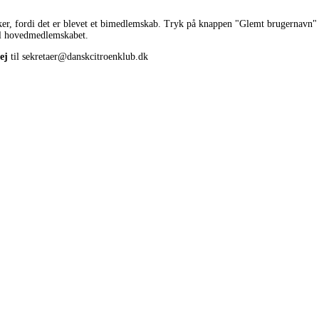
rker, fordi det er blevet et bimedlemskab. Tryk på knappen "Glemt brugernavn" 
til hovedmedlemskabet.
ej
til sekretaer@danskcitroenklub.dk