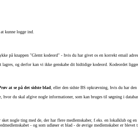
at kunne logge ind.
trykke på knappen "Glemt kodeord" - hvis du har givet os en korrekt email adresse
 lagres, og derfor kan vi ikke genskabe dit hidtidige kodeord. Kodeordet ligger
Prøv at se på det sidste blad
, eller den sidste BS opkrævning, hvis du har den
, hvor du skal afgive nogle informationer, som kan bruges til søgning i databa
sket nogle ting med de, der har flere medlemskaber, f.eks. en lokalklub og en mo
edmedlemskabet - og som udløser et blad - de øvrige medlemskaber er blevet t